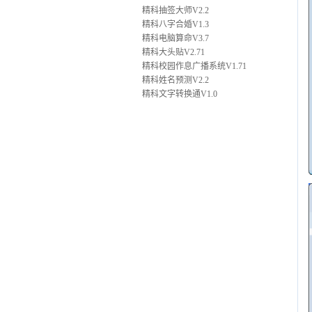
精科抽签大师V2.2
精科八字合婚V1.3
精科电脑算命V3.7
精科大头贴V2.71
精科校园作息广播系统V1.71
精科姓名预测V2.2
精科文字转换通V1.0