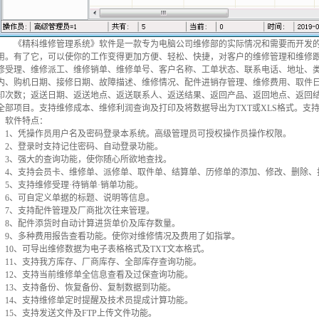
《精科维修管理系统》软件是一款专为电脑公司维修部的实际情况和需要而开发的
用。有了它，可以使你的工作变得更加方便、轻松、快捷，对客户的维修管理和维修
修受理、维修派工、维修销单、维修单号、客户名称、工单状态、联系电话、地址、
内、购机日期、接修日期、故障描述、维修情况、配件进销存管理、维修费用、取件
印次数；返送日期、返送地点、返送联系人、返送结果、返回产品、返回地点、返回
全部项目。支持维修成本、维修利润查询及打印及将数据导出为TXT或XLS格式。支
软件特点：
1、凭操作员用户名及密码登录本系统。高级管理员可授权操作员操作权限。
2、登录时支持记住密码、自动登录功能。
3、强大的查询功能，使你随心所欲地查找。
4、支持会员卡、维修单、派修单、取件单、结算单、历修单的添加、修改、删除、
5、支持维修受理·待销单·销单功能。
6、可自定义单据的标题、说明等信息。
7、支持配件管理及厂商批次往来管理。
8、配件添货时自动计算进货单价及库存数量。
9、多种费用报告查看功能。使你对维修情况及费用了如指掌。
10、可导出维修数据为电子表格格式及TXT文本格式。
11、支持我方库存、厂商库存、全部库存查询功能。
12、支持当前维修单全信息查看及过保查询功能。
13、支持备份、恢复备份、复制数据到功能。
14、支持维修单定时提醒及技术员提成计算功能。
15、支持发送文件及FTP上传文件功能。