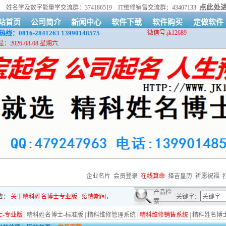
点此处
89
姓名学及数字能量学交流群：374186519 IT维修销售交流群：43407133
站首页
公司简介
新闻中心
软件下载
软件购买
定做软件
线：0816-2841263
13990148575
微信号:jk12689
：2026-08-08 星期六
企业名片
会员登录
在线算命
择吉皇历
祈愿祝福
产品检
关于精科姓名博士专业版
疫情期间，货物运输可能会延迟
买软件送软件活动开始啦！详
关键字：
索
-专业版
|
精科姓名博士-标准版
|
精科维修管理系统
|
精科维修销售系统
|
精科姓名博士