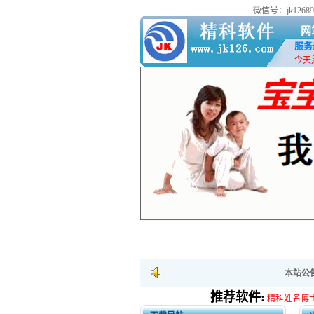
微信号：jk126
网
服务热
今天是
本站公告：
推荐软件:
精科姓名博士