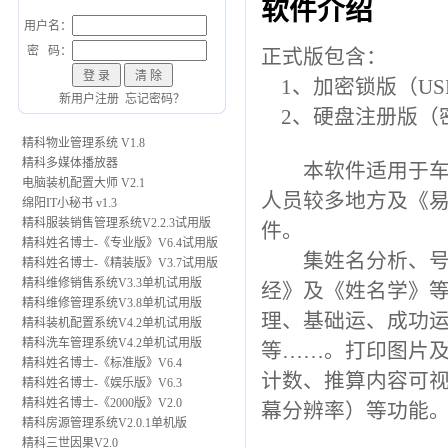
软件介绍
用户名：
密 码：
正式版包含：
1、加密锁版（US
新用户注册
忘记密码？
2、硬盘注册版（
精科物业管理系统 V1.8
精科多媒体播放器
本软件适用于车站
电脑装机配置大师 V2.1
人员较多地方及《
绵阳IT小秘书 v1.3
精科服装销售管理系统V2.2.3试用版
件。
精科姓名博士-《专业版》V6.4试用版
集姓名分析、号码
精科姓名博士-《精装版》V3.7试用版
精科维修销售系统V3.3单机试用版
经》及《姓名学》
精科维修管理系统V3.8单机试用版
理、基础运、成功
精科装机配置系统V4.2单机试用版
精科洗车管理系统V4.2单机试用版
等……。打印图片
精科姓名博士-《标准版》V6.4
计数、推算内容可
精科姓名博士-《娱乐版》V6.3
精科姓名博士-《2000版》V2.0
幕分辨率）等功能
精科房源管理系统V2.0.1单机版
精科三世因果V2.0