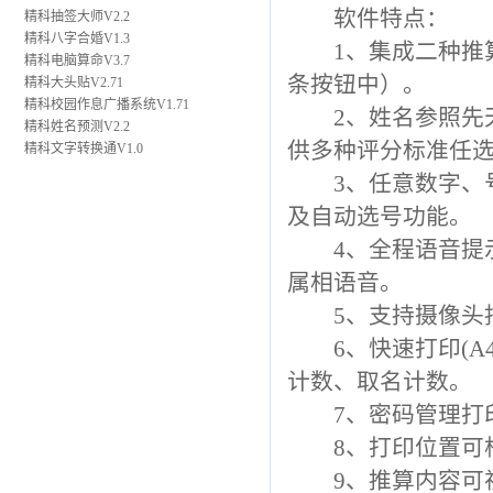
软件特点：
精科抽签大师V2.2
精科八字合婚V1.3
1、集成二种推算
精科电脑算命V3.7
条按钮中）。
精科大头贴V2.71
精科校园作息广播系统V1.71
2、姓名参照先天
精科姓名预测V2.2
供多种评分标准任
精科文字转换通V1.0
3、任意数字、号
及自动选号功能。
4、全程语音提示
属相语音。
5、支持摄像头捕
6、快速打印(A
计数、取名计数。
7、密码管理打印
8、打印位置可根
9、推算内容可视