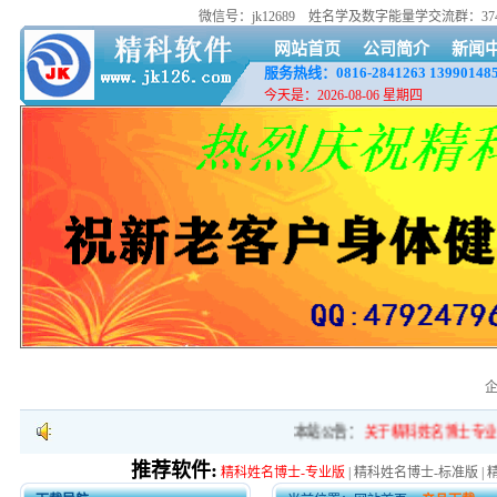
微信号：jk12689
姓名学及数字能量学交流群：37418
网站首页
公司简介
新闻
服务热线：0816-2841263
13990148
今天是：2026-08-06 星期四
本站公告：
关于精科姓名博士专业版
推荐软件:
精科姓名博士-专业版
|
精科姓名博士-标准版
|