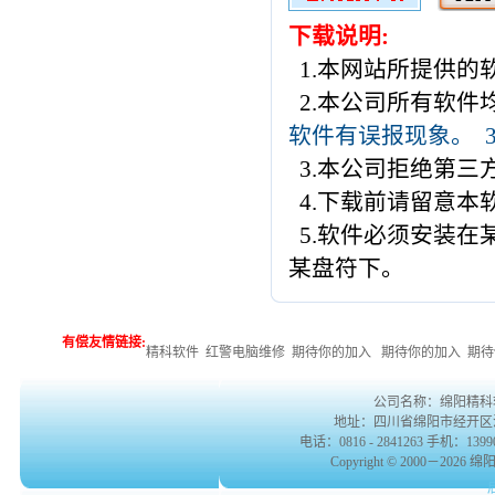
下载说明:
1.本网站所提供的
2.本公司所有软件
软件有误报现象。
3.本公司拒绝第三
4.下载前请留意本
5.软件必须安装在某
某盘符下。
有偿友情链接:
精科软件
红警电脑维修
期待你的加入
期待你的加入
期待
公司名称：绵阳精科
地址：四川省绵阳市经开区涪滨路
电话：0816 - 2841263 手机：139901
Copyright © 2000－2