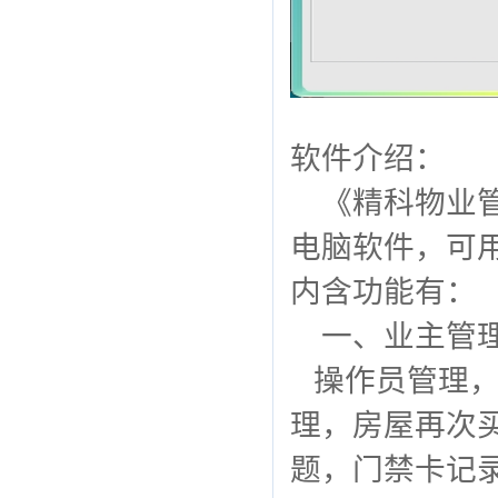
软件介绍：
《精科物业管
电脑软件，可
内含功能有：
一、业主管
操作员管理，
理，房屋再次
题，门禁卡记录